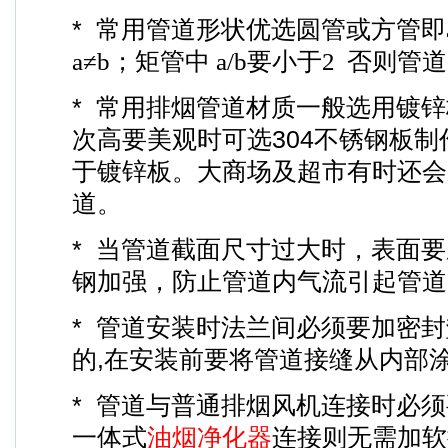
* 常用管道形状优选圆管或方管即
a≠b
；矩管中
a/b
要小于
2
否则管道
* 常用排烟管道材质一般选用镀
次高要美观时可选304不锈钢板
于镀锌板。大商场及超市有时还会
道。
* 当管道截面尺寸过大时，表面
钢加强，防止管道内气流引起管道
* 管道安装时法兰间必须要加密封
的,在安装前要将管道接缝从内部
* 管道与普通排烟风机连接时必
一体式
油烟净化器
连接则无需加软