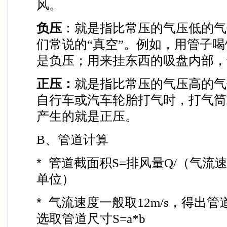
风。
负压
：就是指比常压的气压低的气
们常说的
“
真空
”
。例如，用管子喝
是负压；用来挂东西的吸盘内部，
正压：
就是指比常压的气压高的气
自行车或汽车轮胎打气时，打气筒
产生的就是正压。
B
、管道计算
* 管道截面积
S=
排风量
Q/
（气流
单位）
* 气流速度一般取
12m/s
，得出管
选取管道尺寸
S=a*b