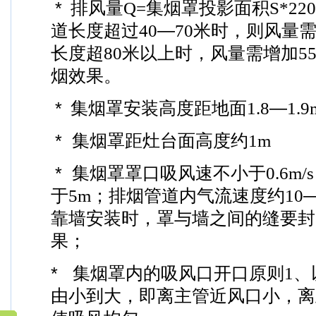
*
排风量
Q=
集烟罩投影面积
S*22
道长度超过
40
—
70
米时，则风量
长度超
80
米以上时，风量需增加
5
烟效果。
*
集烟罩安装高度距地面
1.8
—
1.9
* 集烟罩距灶台面高度约
1m
* 集烟罩罩口吸风速不小于
0.6m/s
于
5m
；排烟管道内气流速度约
10
靠墙安装时，罩与墙之间的缝要封
果；
* 集烟罩内的吸风口开口原则
1
、
由小到大，即离主管近风口小，离